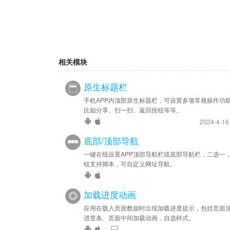
相关模块
原生标题栏
手机APP内顶部原生标题栏，可设置多项常规操作功
比如分享、扫一扫、返回按钮等等。
2024-4-1
底部/顶部导航
一键在线设置APP顶部导航栏或底部导航栏，二选一
钮支持脚本，可自定义网址导航。
加载进度动画
应用在载入页面数据时出现加载进度提示，包括页面
进度条、页面中间加载动画，自选样式。
|