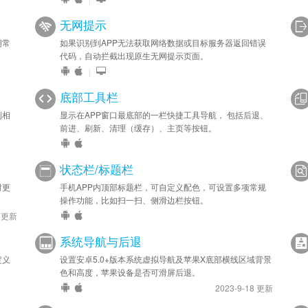
无网提示
期常
如果识别到APP无法获取网络数据或目标服务器返回错误
代码，自动拦截出现原生无网提示页面。
|
底部工具栏
到相
显示在APP窗口最底部的一栏快捷工具导航， 包括后退、
前进、刷新、清理（缓存）、主页等按钮。
状态栏/标题栏
时更
手机APP内顶部标题栏，可自定义配色，可设置多项常规
操作功能，比如扫一扫、侧滑边栏按钮。
9 更新
系统导航与后退
定义
设置安卓5.0+版本系统虚拟导航及苹果X底部横线区域背景
色和高度，苹果设备是否可滑屏后退。
2023-9-18 更新