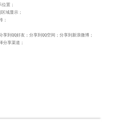
位置；

区域显示；

；

享到QQ好友；分享到QQ空间；分享到新浪微博；

分享渠道；
