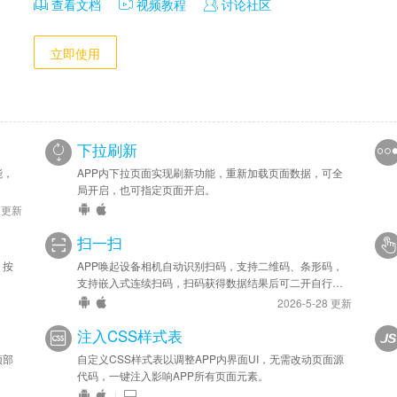
查看文档
视频教程
讨论社区
开发：

立即使用
提供jsBridge.action开发方案，通过页面JS调用来实现自定义
下拉刷新
能，
APP内下拉页面实现刷新功能，重新加载页面数据，可全
局开启，也可指定页面开启。
6 更新
扫一扫
，按
APP唤起设备相机自动识别扫码，支持二维码、条形码，
支持嵌入式连续扫码，扫码获得数据结果后可二开自行处
理。
2026-5-28 更新
注入CSS样式表
顶部
自定义CSS样式表以调整APP内界面UI，无需改动页面源
代码，一键注入影响APP所有页面元素。
|