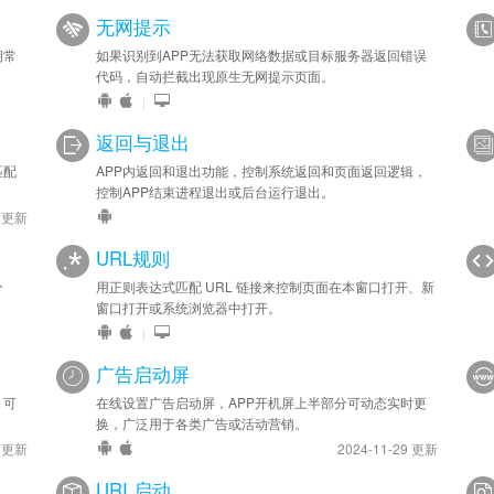
无网提示
期常
如果识别到APP无法获取网络数据或目标服务器返回错误
代码，自动拦截出现原生无网提示页面。
|
返回与退出
匹配
APP内返回和退出功能，控制系统返回和页面返回逻辑，
控制APP结束进程退出或后台运行退出。
9 更新
URL规则
分
用正则表达式匹配 URL 链接来控制页面在本窗口打开、新
窗口打开或系统浏览器中打开。
|
广告启动屏
，可
在线设置广告启动屏，APP开机屏上半部分可动态实时更
换，广泛用于各类广告或活动营销。
9 更新
2024-11-29 更新
URI 启动