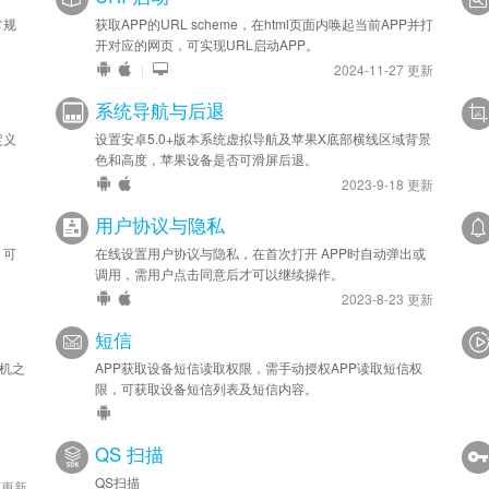
常规
获取APP的URL scheme，在html页面内唤起当前APP并打
开对应的网页，可实现URL启动APP。
|
2024-11-27 更新
系统导航与后退
定义
设置安卓5.0+版本系统虚拟导航及苹果X底部横线区域背景
色和高度，苹果设备是否可滑屏后退。
2023-9-18 更新
用户协议与隐私
，可
在线设置用户协议与隐私，在首次打开 APP时自动弹出或
调用，需用户点击同意后才可以继续操作。
2023-8-23 更新
短信
开机之
APP获取设备短信读取权限，需手动授权APP读取短信权
限，可获取设备短信列表及短信内容。
QS 扫描
QS扫描
0 更新