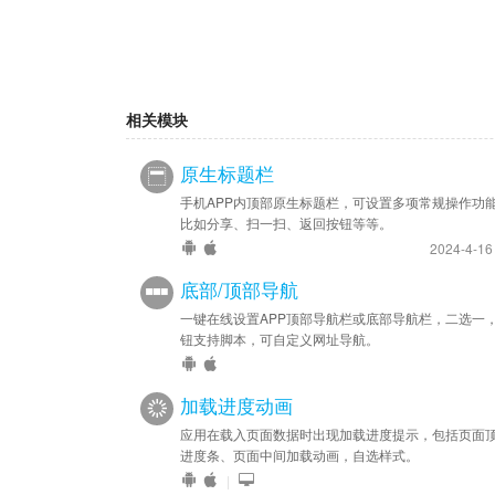
相关模块
原生标题栏
手机APP内顶部原生标题栏，可设置多项常规操作功
比如分享、扫一扫、返回按钮等等。
2024-4-1
底部/顶部导航
一键在线设置APP顶部导航栏或底部导航栏，二选一
钮支持脚本，可自定义网址导航。
加载进度动画
应用在载入页面数据时出现加载进度提示，包括页面
进度条、页面中间加载动画，自选样式。
|