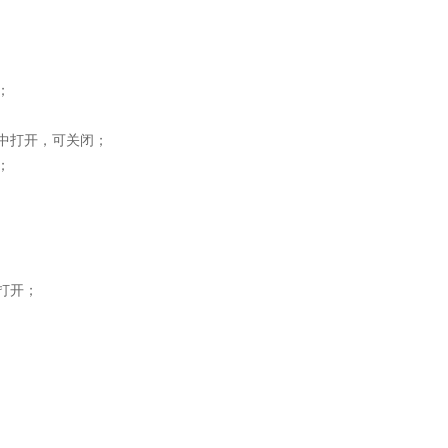


打开，可关闭；



打开；