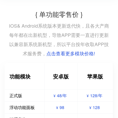
{ 单功能零售价 }
IOS& Android系统版本更新迭代快，且各大产商
每年都在出新机型，导致APP需要一直进行更新
以兼容新系统新机型，所以平台按年收取APP技
点击查看更多模块价格!
术服务费，
功能模块
安卓版
苹果版
正式版
48/年
128/年
¥
¥
浮动功能面板
98
128
¥
¥