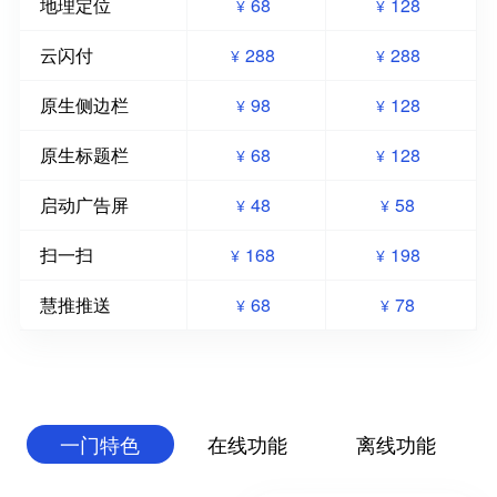
地理定位
68
128
¥
¥
云闪付
288
288
¥
¥
原生侧边栏
98
128
¥
¥
原生标题栏
68
128
¥
¥
启动广告屏
48
58
¥
¥
扫一扫
168
198
¥
¥
慧推推送
68
78
¥
¥
一门特色
在线功能
离线功能